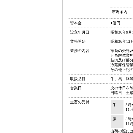
市況案内
資本金
1億円
設立年月日
昭和36年9月
業務開始
昭和36年12
業務の内容
家畜の受託
と畜解体業
枝肉及び部
冷蔵庫保管
その他上記
取扱品目
牛、馬、豚
営業日
次の休日を
日曜日、土曜
生畜の受付
牛
8時
11
豚
8時
11
出荷の際に