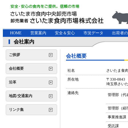
HOME
営業案内
安全＆安心
市況データ
出荷者の
会社案内
ご挨拶
会社概要
会社概要
社名
さいたま食
所在地
〒330-0843
沿革
埼玉県さいた
連絡先
管理部（代
地図/交通案内
管理部（経
リンク集
事業推進課
受託課