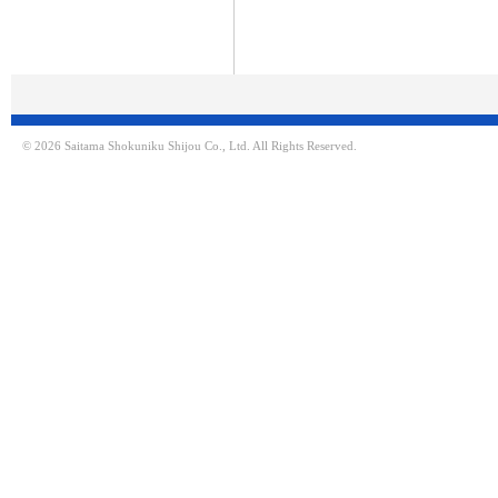
© 2026 Saitama Shokuniku Shijou Co., Ltd. All Rights Reserved.