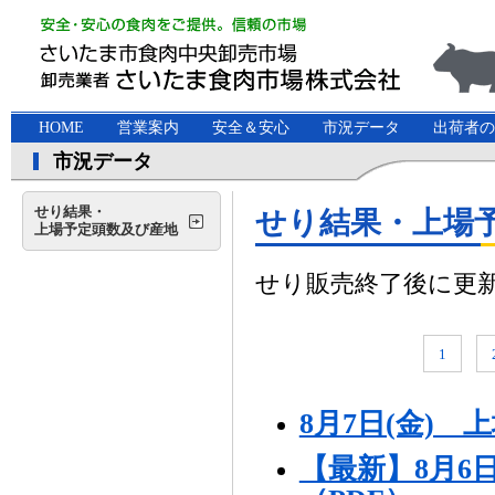
HOME
営業案内
安全＆安心
市況データ
出荷者の
市況データ
せり結果・
せり結果・上場
上場予定頭数及び産地
せり販売終了後に更
1
8月7日(金)
【最新】8月6