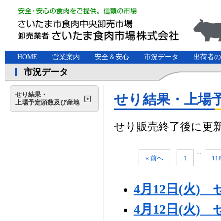
HOME
営業案内
安全＆安心
市況データ
出荷者の
市況データ
せり結果・
せり結果・上場
上場予定頭数及び産地
せり販売終了後に更
...
« 前へ
1
11
4月12日(火
4月12日(火